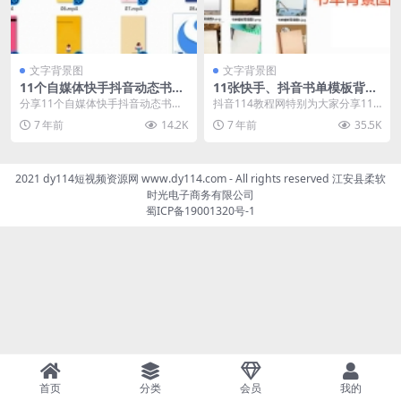
文字背景图
文字背景图
11个自媒体快手抖音动态书单
11张快手、抖音书单模板背景
模板素材(mp4视频格式)
图片素材
分享11个自媒体快手抖音动态书单
抖音114教程网特别为大家分享11
模板素材，此模板为mp4视频格
张高清、漂亮的快手、抖音书单模
7 年前
14.2K
7 年前
35.5K
式，配合cute ...
板背景图片，利用...
2021 dy114短视频资源网 www.dy114.com - All rights reserved 江安县柔软
时光电子商务有限公司
蜀ICP备19001320号-1
首页
分类
会员
我的