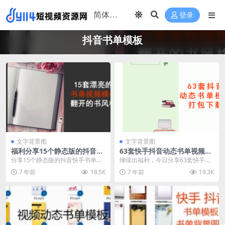
登录
抖音书单模板
文字背景图
文字背景图
福利分享15个静态版的抖音快
63套快手抖音动态书单视频模
手书单视频模板高清背景素材
板(成长、儿童、爱情类动态书
分享15个静态版的抖音快手书单视
继续出福利，今日分享63套快手抖
百度云打包下载
单视频背景制作素材)
频模板高清背景素材，百度网盘打
音动态书单模板，适合作为成长、
7 年前
18.5K
7 年前
19.3K
包下载哦！！模板风...
儿童、爱情类动态书...