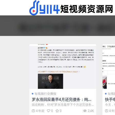
短视频行业播报
短视
罗永浩回应最早4月还完债务：纯属
快手
谣传
节严
就在刚刚，针对“罗永浩最早下个月还完债务”
今天，
的传闻，罗永浩本人回应称，纯属谣传.....
内容」的
4 年前
0
0
2.4K
4 