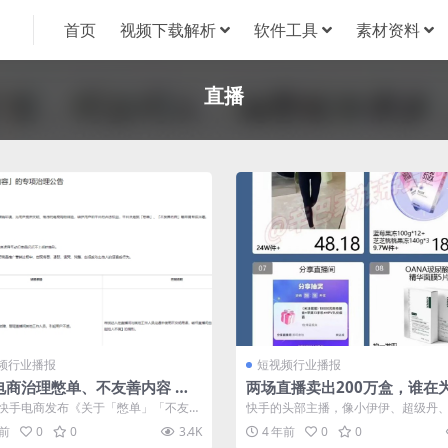
首页
视频下载解析
软件工具
素材资料
直播
频行业播报
短视频行业播报
电商治理憋单、不友善内容 情
两场直播卖出200万盒，谁在
重将封禁快手账号
产品买单
快手电商发布《关于「憋单」「不友善
快手的头部主播，像小伊伊、超级丹
专项治理公告》...不友善内容，...
真姐、小佛爷等，都有进行过以“瘦身专场
年前
0
0
3.4K
4 年前
0
0