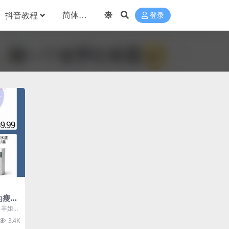
抖音教程
登录
为瘦身
、芈姐、
”...
3.4K