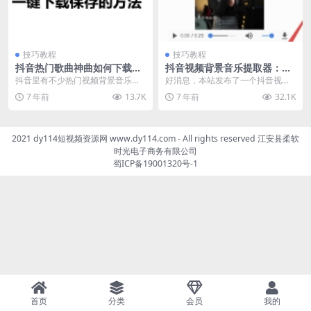
技巧教程
技巧教程
抖音热门歌曲神曲如何下载保
抖音视频背景音乐提取器：抖
存
音视频里的歌曲下载保存工具
抖音里有不少热门视频背景音乐好
好消息，本站发布了一个抖音视频
听，受大家欢迎，小编这里教大家
里的歌曲音乐的快速一键保存工
7 年前
13.7K
7 年前
32.1K
如何下载保存抖音热门...
具：dy114抖音视频...
2021 dy114短视频资源网 www.dy114.com - All rights reserved 江安县柔软
时光电子商务有限公司
蜀ICP备19001320号-1
首页
分类
会员
我的