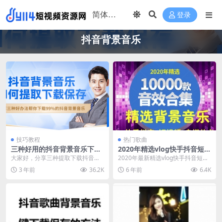
登录
抖音背景音乐
技巧教程
热门歌曲
三种好用的抖音背景音乐下载
2020年精选vlog快手抖音短视
提取方法100%有效
频自媒体背景音乐素材打包下
大家好，分享三种提取下载抖音背
2020年最新精选vlog快手抖音短视
载
景音乐的方法，学会后99%以上的
频自媒体背景音乐素材打包下载，
3 年前
36.2K
6 年前
6.4K
抖音背景音乐均可提...
素材包含电子...