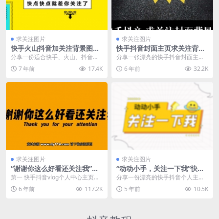
求关注图片
求关注图片
快手火山抖音加关注背景图片:
快手抖音封面主页求关注背景
别犹豫就差你关注了
图：是谁这么优秀想要关注我
分享一份适合快手、火山、抖音小
分享一张漂亮的快手抖音封面主页
视频个人中心（主页）顶部的封面
求关注背景图：是谁这么优秀想要
7 年前
17.4K
6 年前
32.2K
背景图片：别犹豫，快...
关注我，本封面图片尺...
求关注图片
求关注图片
“谢谢你这么好看还关注我”快
“动动小手，关注一下我”快手
手抖音求关注背景图片
抖音求关注图片素材
第一 快手抖音vlog个人中心主页封
分享一份漂亮的快手抖音个人主页
面背景图： 第二 原版高清背景图素
顶部封面求关注的背景图：”动动小
6 年前
117.2K
5 年前
10.5K
材下载(会...
手，关...