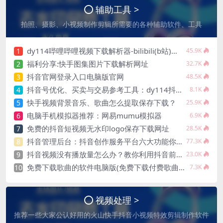
辅助工具 >
拍照、摄影、小视频制作剪辑所需要的各种辅助软件、工具
dy114哔哩哔哩视频下载解析器-bilibili(b站)视频保存到下载手机或电脑
1
45.9K
福利分享:快手图集图片下载解析网址
2
32.7K
抖音官网登录入口电脑版官网
3
48.5K
抖音号优化、买卖与交易参考工具：dy114抖音权重查询网站上线啦
4
8.1K
快手视频背景音乐、歌曲怎么提取保存下载？
5
25.9K
电脑手机模拟器推荐：网易mumu模拟器
6
6.9K
免费的抖音短视频无水印logo保存下载网址
7
28.5K
抖音管理后台：抖音创作服务平台六大功能你知道吗？
8
77.3K
抖音视频没有播放量怎么办？教你利用抖音前测工具预测作品
9
23.0K
免费下载歌曲的软件电脑版(免费下载付费歌曲的软件)
10
7.3K
视频处理 >
推荐一些大家公认好用的火山快手抖音小视频特效剪辑制作软件