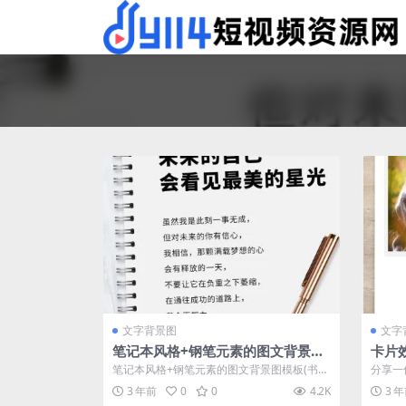
文字背景图
文字
笔记本风格+钢笔元素的图文背景图
卡片
模板(书单、读书笔记、文案、鸡
读书
笔记本风格+钢笔元素的图文背景图模板(书
分享一
汤、情感语录必备)
备)
单、读书笔记、文案、鸡汤、情感语录必备)...
读书笔
3 年前
0
0
4.2K
3 