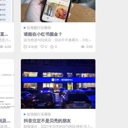
短视频行业播报
规直播
谁能在小红书掘金？
恶意八
这当然是句玩笑话，但从中不难看出，小红书
..
的种草力对一个品牌的影响有多大...所以...
4.0K
4 年前
0
0
3.6K
短视频行业播报
则及违
抖音注定不是贝壳的朋友
则及违规
财报显示，2021年贝壳的GTV同比增长10.1%