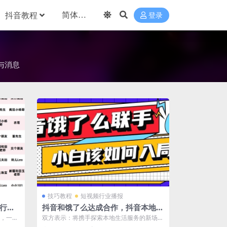
抖音教程
登录
与消息
技巧教程
短视频行业播报
排行
抖音和饿了么达成合作，抖音本地生
活服务商如何巧借风口瓜分万亿本地
榜，一起
双方表示：将携手探索本地生活服务的新场景
生活市场
..
升级，通过优质的内容、丰富的商品和高效