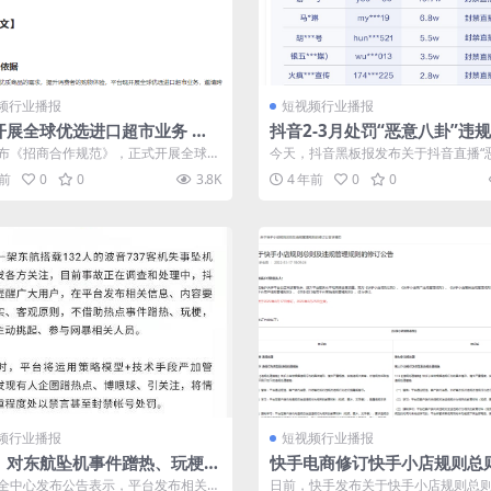
频行业播报
短视频行业播报
开展全球优选进口超市业务 正
抖音2-3月处罚“恶意八卦”违
局跨境业务
间211个 严禁教唆煽动行为
布《招商合作规范》，正式开展全球优
今天，抖音黑板报发布关于抖音直播“
超市业务，并邀请跨境品牌商家入驻....
卦”专项治理处罚公告（第三期）...抖音.
年前
0
0
3.8K
4 年前
0
0
频行业播报
短视频行业播报
：对东航坠机事件蹭热、玩梗、
快手电商修订快手小店规则总
行为 视情节严重禁言或封号
规管理规则
全中心发布公告表示，平台发布相关信
日前，快手发布关于快手小店规则总