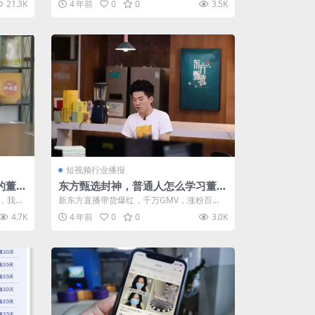
21.3K
4 年前
0
0
3.5K
的...
短视频行业播报
的董宇
东方甄选封神，普通人怎么学习董宇
辉的成功？
人，我们
新东方直播带货爆红，千万GMV，涨粉百
...
万！
4.7K
4 年前
0
0
3.0K