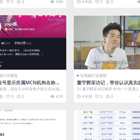
年前
0
0
9.8K
4 年前
0
0
频行业播报
短视频行业播报
账号显示所属MCN机构名称！
董宇辉采访记，带你认识真实
IP属地下方
辉
发现，现在不少抖音账户的主页出现所
01 董宇辉采访记推荐 作为一个普通
N 机构名称。引起了网友热议。 ...
都想了解董宇辉是一个怎样的人，如何翻
年前
0
0
4.2K
4 年前
0
0