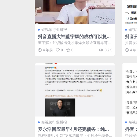
短视频行业播报
短视
抖音直播大神董宇辉的成功可以复制
抖音
吗？
式入
董宇辉：知识输出凭才华爆火最近直播界可谓
抖音发
是人才辈出，前有带火了健身操的刘耕宏，
选进口
4 年前
0
0
3.2K
4 
后...
短视频行业播报
短视
罗永浩回应最早4月还完债务：纯属
抖音
谣传
网暴
就在刚刚，针对“罗永浩最早下个月还完债务”
抖音安