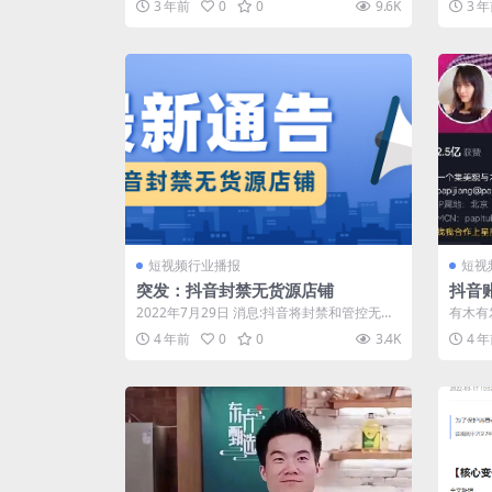
3 年前
0
0
9.6K
3 
返...
短视频行业播报
短视
突发：抖音封禁无货源店铺
抖音
位于
2022年7月29日 消息:抖音将封禁和管控无货
有木有
源店铺 。日前，抖音电商发布了关...
属 MC
4 年前
0
0
3.4K
4 