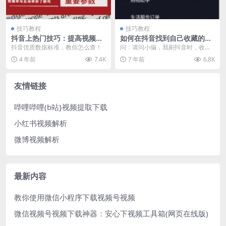
技巧教程
技巧教程
抖音上热门技巧：提高视频完
如何在抖音找到自己收藏的淘
播率与互动率
宝产品
抖音优质数据标准，教你怎么查！
问：请问小编，我刷抖音时，收藏
了一下达人推荐的淘宝商品，当时
4 年前
7.4K
7 年前
6.8K
没有购买，我再哪里才...
友情链接
哔哩哔哩(b站}视频提取下载
小红书视频解析
微博视频解析
最新内容
教你使用微信小程序下载视频号视频
微信视频号视频下载神器：安心下视频工具箱(网页在线版)