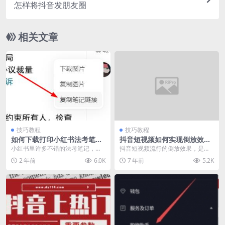
怎样将抖音发朋友圈
相关文章
技巧教程
技巧教程
如何下载打印小红书法考笔记
抖音短视频如何实现倒放效
图片
果？
小红书里许多不错的法考笔记，小
抖音短视频流行的倒放效果，是通
编家人也在刷小红书复习法考，可
过“时光倒流”这个特效实现的。方法
2 年前
6.0K
7 年前
5.2K
惜她不会下载，每次都...
简单，具体方法如...