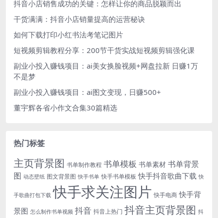
抖音小店销售成功的关键：怎样让你的商品脱颖而出
干货满满：抖音小店销量提高的运营秘诀
如何下载打印小红书法考笔记图片
短视频剪辑教程分享：200节干货实战短视频剪辑强化课
副业小投入赚钱项目：ai美女换脸视频+网盘拉新 日赚1万
不是梦
副业小投入赚钱项目：ai图文变现，日赚500+
董宇辉各省小作文合集30篇精选
热门标签
主页背景图
书单模板
书单背景
书单素材
书单制作教程
图
快手抖音歌曲下载
图文背景图
快手书单模板
动态壁纸
快手书单
快
快手求关注图片
快手背
快手电商
手歌曲打包下载
抖音主页背景图
抖音
景图
抖音上热门
怎么制作书单视频
抖