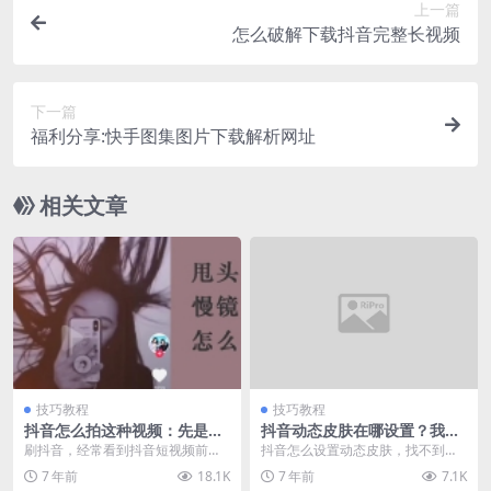
上一篇
怎么破解下载抖音完整长视频
下一篇
福利分享:快手图集图片下载解析网址
相关文章
技巧教程
技巧教程
抖音怎么拍这种视频：先是正
抖音动态皮肤在哪设置？我怎
常速度然后再是一个慢动作镜
么找不到
刷抖音，经常看到抖音短视频前半
抖音怎么设置动态皮肤，找不到设
头(甩头发慢镜头)
部分正常速度，后半部分慢动作的
置入口？这个要看你的手机系统。
7 年前
18.1K
7 年前
7.1K
视频特效，比如美女甩...
1.如果你是苹果手...