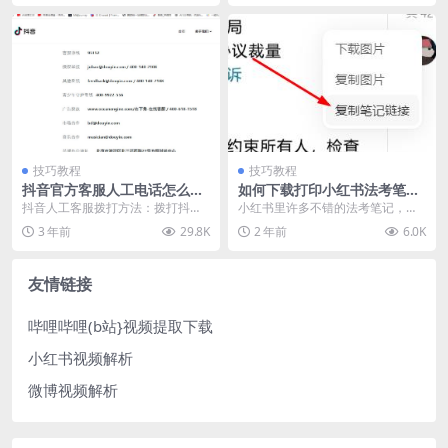
技巧教程
技巧教程
抖音官方客服人工电话怎么拨
如何下载打印小红书法考笔记
打
图片
抖音人工客服拨打方法：拨打抖音
小红书里许多不错的法考笔记，小
客服电话95152，接通后，按下电
编家人也在刷小红书复习法考，可
3 年前
29.8K
2 年前
6.0K
话键盘“2”转到...
惜她不会下载，每次都...
友情链接
哔哩哔哩(b站}视频提取下载
小红书视频解析
微博视频解析