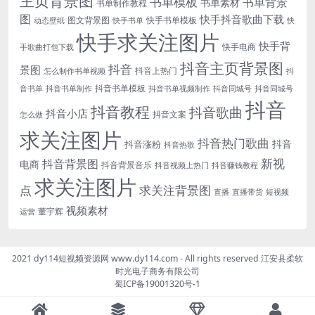
主页背景图
书单模板
书单背景
书单素材
书单制作教程
图
快手抖音歌曲下载
图文背景图
快手书单模板
动态壁纸
快手书单
快
快手求关注图片
快手背
快手电商
手歌曲打包下载
抖音主页背景图
抖音
景图
抖音上热门
怎么制作书单视频
抖
抖音书单模板
音书单
抖音书单制作
抖音书单视频制作
抖音同城号
抖音同城号
抖音
抖音教程
抖音歌曲
抖音小店
抖音文案
怎么做
求关注图片
抖音热门歌曲
抖音
抖音涨粉
抖音热歌
新视
抖音背景图
电商
抖音背景音乐
抖音视频上热门
抖音赚钱教程
求关注图片
点
求关注背景图
直播
直播带货
短视频
视频素材
董宇辉
运营
2021 dy114短视频资源网 www.dy114.com - All rights reserved 江安县柔软
时光电子商务有限公司
蜀ICP备19001320号-1