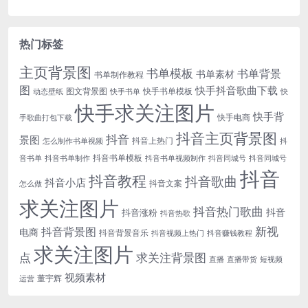
热门标签
主页背景图
书单模板
书单背景
书单素材
书单制作教程
图
快手抖音歌曲下载
图文背景图
快手书单模板
动态壁纸
快手书单
快
快手求关注图片
快手背
快手电商
手歌曲打包下载
抖音主页背景图
抖音
景图
抖音上热门
怎么制作书单视频
抖
抖音书单模板
音书单
抖音书单制作
抖音书单视频制作
抖音同城号
抖音同城号
抖音
抖音教程
抖音歌曲
抖音小店
抖音文案
怎么做
求关注图片
抖音热门歌曲
抖音
抖音涨粉
抖音热歌
新视
抖音背景图
电商
抖音背景音乐
抖音视频上热门
抖音赚钱教程
求关注图片
点
求关注背景图
直播
直播带货
短视频
视频素材
董宇辉
运营