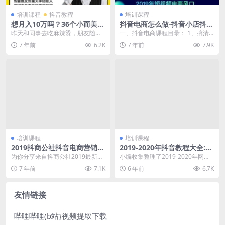
培训课程
抖音教程
培训课程
想月入10万吗？36个小而美的
抖音电商怎么做-抖音小店抖商
赚钱项目推荐
带货运营案例教程
昨天和同事去吃麻辣烫，朋友随口
一、抖音电商课程目录： 1、搞清
一问：“你猜这家店一个月能赚多
楚研究方向 2、淘宝和抖音的区别
7 年前
6.2K
7 年前
7.9K
少？” 我环顾了一下...
3、微商是过去...
培训课程
培训课程
2019抖商公社抖音电商营销运
2019-2020年抖音教程大全:
营教程学习资料大全
短视频推广+制作拍摄教程+运
为你分享来自抖商公社2019最新的
小编收集整理了2019-2020年网咖
营变现
抖音电商营销、运营相关的各种自
大神、网课机构有关抖音的各种视
7 年前
7.1K
6 年前
6.7K
学培训资料，希望...
频教程，涉及...
友情链接
哔哩哔哩(b站}视频提取下载