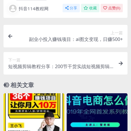
抖音114教程网
分享
收藏
点赞(
0
)
上一篇
副业小投入赚钱项目：ai图文变现，日赚500+
下一篇
短视频剪辑教程分享：200节干货实战短视频剪辑
强化课
相关文章