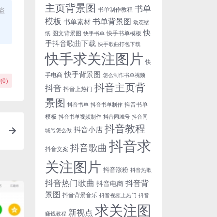
主页背景图
书单
盗
书单制作教程
模板
书单背景图
书单素材
动态壁
快
图文背景图
快手书单模板
纸
快手书单
手抖音歌曲下载
快手歌曲打包下载
快手求关注图片
快
快手背景图
手电商
怎么制作书单视频
(
0
)
抖音主页背
抖音
抖音上热门
景图
抖音书单
抖音书单
抖音书单制作
模板
抖音书单视频制作
抖音同城号
抖音同
抖音教程
抖音小店
城号怎么做
抖音求
抖音歌曲
抖音文案
关注图片
抖音涨粉
抖音热歌
抖音热门歌曲
抖音背
抖音电商
景图
抖音背景音乐
抖音视频上热门
抖音
求关注图
新视点
赚钱教程