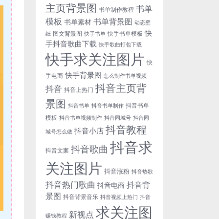
主页背景图
书单
书单制作教程
模板
书单背景图
书单素材
动态壁
快
图文背景图
快手书单模板
纸
快手书单
手抖音歌曲下载
快手歌曲打包下载
快手求关注图片
快
快手背景图
手电商
怎么制作书单视频
抖音主页背
抖音
抖音上热门
景图
抖音书单
抖音书单
抖音书单制作
模板
抖音书单视频制作
抖音同城号
抖音同
抖音教程
抖音小店
城号怎么做
抖音求
抖音歌曲
抖音文案
关注图片
抖音涨粉
抖音热歌
抖音热门歌曲
抖音背
抖音电商
景图
抖音背景音乐
抖音视频上热门
抖音
求关注图
新视点
赚钱教程