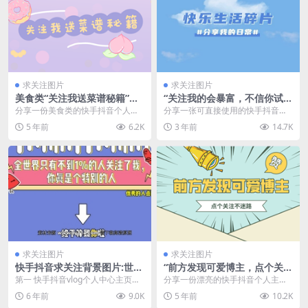
求关注图片
求关注图片
美食类“关注我送菜谱秘籍”快
“关注我的会暴富，不信你试
手抖音求关注个人主页封面背
试”快手抖音主页求关注引导背
分享一份美食类的快手抖音个人主
分享一张可直接使用的快手抖音个
景图
景图
页顶部封面求关注的背景图：”关注
人主页求关注引导背景图，内容为”
5 年前
6.2K
3 年前
14.7K
我送菜...
快乐生...
求关注图片
求关注图片
快手抖音求关注背景图片:世界
“前方发现可爱博主，点个关注
上只有不到1%的人关注了，
不迷路”快手抖音求关注图片
第一 快手抖音vlog个人中心主页封
分享一份漂亮的快手抖音个人主页
你是个特别的人
面背景图： 第二 无水印原版高清背
顶部封面求关注的背景图：”前方发
6 年前
9.0K
5 年前
10.2K
景图素材下...
现可爱...