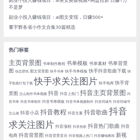
不是梦
副业小投入赚钱项目：ai图文变现，日赚500+
董宇辉各省小作文合集30篇精选
热门标签
主页背景图
书单模板
书单背景
书单素材
书单制作教程
图
快手抖音歌曲下载
图文背景图
快手书单模板
动态壁纸
快手书单
快
快手求关注图片
快手背
快手电商
手歌曲打包下载
抖音主页背景图
抖音
景图
抖音上热门
怎么制作书单视频
抖
抖音书单模板
音书单
抖音书单制作
抖音书单视频制作
抖音同城号
抖音同城号
抖音
抖音教程
抖音歌曲
抖音小店
抖音文案
怎么做
求关注图片
抖音热门歌曲
抖音
抖音涨粉
抖音热歌
新视
抖音背景图
电商
抖音背景音乐
抖音视频上热门
抖音赚钱教程