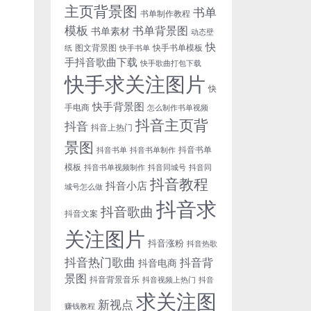
主页背景图
书单
书单制作教程
模板
书单背景图
书单素材
动态壁
快
图文背景图
快手书单模板
纸
快手书单
手抖音歌曲下载
快手歌曲打包下载
快手求关注图片
快
快手背景图
手电商
怎么制作书单视频
抖音主页背
抖音
抖音上热门
景图
抖音书单
抖音书单
抖音书单制作
模板
抖音书单视频制作
抖音同城号
抖音同
抖音教程
抖音小店
城号怎么做
抖音求
抖音歌曲
抖音文案
关注图片
抖音涨粉
抖音热歌
抖音热门歌曲
抖音背
抖音电商
景图
抖音背景音乐
抖音视频上热门
抖音
求关注图
新视点
赚钱教程