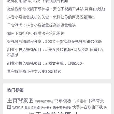
教你使用微信小程序下载视频号视频
微信视频号视频下载神器：安心下视频工具箱(网页在线版)
抖音小店销售成功的关键：怎样让你的商品脱颖而出
干货满满：抖音小店销量提高的运营秘诀
如何下载打印小红书法考笔记图片
短视频剪辑教程分享：200节干货实战短视频剪辑强化课
副业小投入赚钱项目：ai美女换脸视频+网盘拉新 日赚1万
不是梦
副业小投入赚钱项目：ai图文变现，日赚500+
董宇辉各省小作文合集30篇精选
热门标签
主页背景图
书单模板
书单背景
书单素材
书单制作教程
图
快手抖音歌曲下载
图文背景图
快手书单模板
动态壁纸
快手书单
快