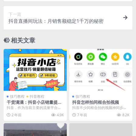
下一篇
抖音直播间玩法：月销售额稳定1千万的秘密
相关文章
技巧教程
抖音教程
技巧教程
干货满满：抖音小店销量提高
抖音怎样拍同框合拍视频
的运营秘诀
抖音，作为当前主要的流量平台，
抖音不少同框合拍的视频神同步，
吸引了众多商家纷纷加入。对我们
笑点无数。那么这个同框视频怎么
2 年前
4.9K
7 年前
8.2K
商家来说，抖音小店是...
实现的呢，下面小编慢...