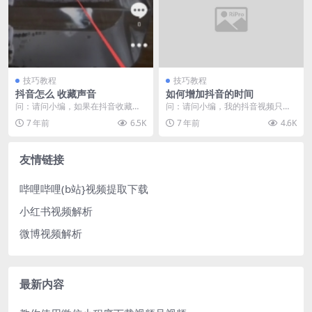
技巧教程
技巧教程
抖音怎么 收藏声音
如何增加抖音的时间
问：请问小编，如果在抖音收藏自
问：请问小编，我的抖音视频只有
己喜欢的声音（音乐）？ 答：抖音
短短的15秒，怎么才能增加抖音的
7 年前
6.5K
7 年前
4.6K
支持视频里的背景音...
时间？ 答：抖音有...
友情链接
哔哩哔哩(b站}视频提取下载
小红书视频解析
微博视频解析
最新内容