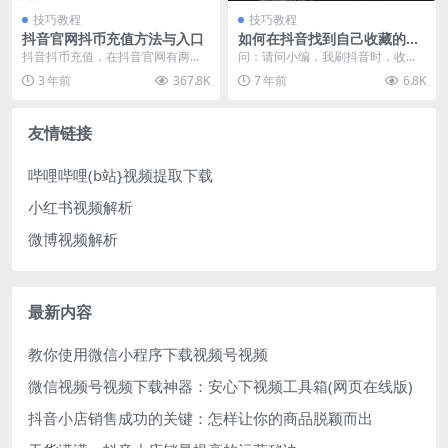
技巧教程
技巧教程
抖音官网抖币充值方法与入口
如何在抖音找到自己收藏的淘
宝产品
抖音抖币充值，在抖音官网有两个
问：请问小编，我刷抖音时，收藏
方式，一是网页端，二是app端。
了一下达人推荐的淘宝商品，当时
3 年前
367.8K
7 年前
6.8K
下面分别介绍抖音抖...
没有购买，我再哪里才...
友情链接
哔哩哔哩(b站}视频提取下载
小红书视频解析
微博视频解析
最新内容
教你使用微信小程序下载视频号视频
微信视频号视频下载神器：安心下视频工具箱(网页在线版)
抖音小店销售成功的关键：怎样让你的商品脱颖而出