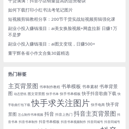
干货满满：抖音小店销量提高的运营秘诀
如何下载打印小红书法考笔记图片
短视频剪辑教程分享：200节干货实战短视频剪辑强化课
副业小投入赚钱项目：ai美女换脸视频+网盘拉新 日赚1万
不是梦
副业小投入赚钱项目：ai图文变现，日赚500+
董宇辉各省小作文合集30篇精选
热门标签
主页背景图
书单模板
书单背景
书单素材
书单制作教程
图
快手抖音歌曲下载
图文背景图
快手书单模板
动态壁纸
快手书单
快
快手求关注图片
快手背
快手电商
手歌曲打包下载
抖音主页背景图
抖音
景图
抖音上热门
怎么制作书单视频
抖
抖音书单模板
音书单
抖音书单制作
抖音书单视频制作
抖音同城号
抖音同城号