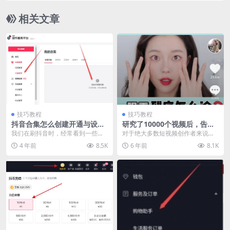
相关文章
技巧教程
技巧教程
抖音合集怎么创建开通与设
研究了10000个视频后，告诉
置？
你：上热门的快手抖音视频标
我们在刷抖音时，经常看到一些大v
对于绝大多数短视频创作者来说，
题怎么写
的抖音号，他们的视频有合集功
打造爆款视频是一个重要目标。 但
4 年前
8.5K
6 年前
8.1K
能，将视频按分类，进...
是，你会发现，同样...