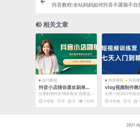
抖音教程:全站妈妈如何抖音不露脸不自
相关文章
技巧教程
培训课程
抖音教
抖音小店猜你喜欢刷单教
vlog视频制作教
程：自然流量爆单实操细
入门到精通短视
分享利用抖音“猜你喜欢”自然流
分享一份2022年版关
节
量爆单玩法教程，该玩法有一 个
的制作教程：7天入
5 年前
0
0
13.0K
4 年前
0
核心的点一直没有公开...
频训练营。 短...
2021 