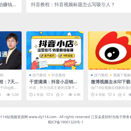
拍赚钱的
抖音教程：抖音视频标题怎么写吸引人？
成功经验
程
技巧教程
抖音教程
技巧教程
视频下载解
程：7天
干货满满：抖音小店销量
微博视频去水印下载
频训练营
提高的运营秘诀
在线解析网址及使用
于vlog视频
抖音，作为当前主要的流量平
dy114短视频在线解析器
门到精通短视
台，吸引了众多商家纷纷加入。
级许久，目前已支持在线
0
5.0K
2 年前
0
0
4.9K
6 年前
0
0
对我们商家来说，抖音小店是...
博视频，并可以下载保...
dy114短视频资源网 www.dy114.com - All rights reserved 江安县柔软时光电子
蜀ICP备19001320号-1