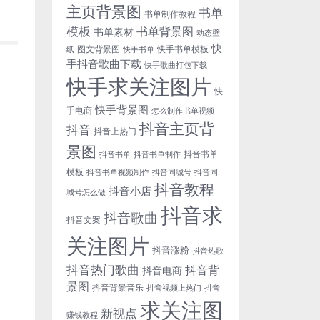
主页背景图
书单
书单制作教程
模板
书单背景图
书单素材
动态壁
快
图文背景图
快手书单模板
纸
快手书单
手抖音歌曲下载
快手歌曲打包下载
快手求关注图片
快
快手背景图
手电商
怎么制作书单视频
抖音主页背
抖音
抖音上热门
景图
抖音书单
抖音书单
抖音书单制作
模板
抖音书单视频制作
抖音同城号
抖音同
抖音教程
抖音小店
城号怎么做
抖音求
抖音歌曲
抖音文案
关注图片
抖音涨粉
抖音热歌
抖音热门歌曲
抖音背
抖音电商
景图
抖音背景音乐
抖音视频上热门
抖音
求关注图
新视点
赚钱教程