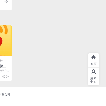
析
首页
保存
教程
已经升
解析微
49.0K
用户
中心
商务有限公司