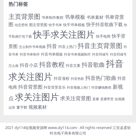
热门标签
主页背景图
书单模板
书单背景
书单素材
书单制作教程
图
快手抖音歌曲下载
图文背景图
快手书单模板
动态壁纸
快手书单
快
快手求关注图片
快手背
快手电商
手歌曲打包下载
抖音主页背景图
抖音
景图
抖音上热门
怎么制作书单视频
抖
抖音书单模板
音书单
抖音书单制作
抖音书单视频制作
抖音同城号
抖音同城号
抖音
抖音教程
抖音歌曲
抖音小店
抖音文案
怎么做
求关注图片
抖音热门歌曲
抖音
抖音涨粉
抖音热歌
新视
抖音背景图
电商
抖音背景音乐
抖音视频上热门
抖音赚钱教程
求关注图片
点
求关注背景图
直播
直播带货
短视频
视频素材
董宇辉
运营
2021 dy114短视频资源网 www.dy114.com - All rights reserved 江安县柔软
时光电子商务有限公司