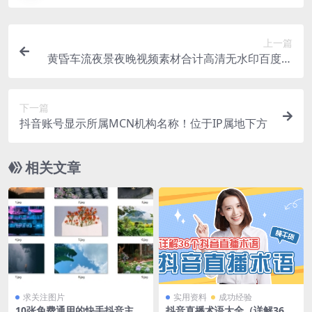
上一篇
黄昏车流夜景夜晚视频素材合计高清无水印百度网
盘打包下载
下一篇
抖音账号显示所属MCN机构名称！位于IP属地下方
相关文章
求关注图片
实用资料
成功经验
10张免费通用的快手抖音主页
抖音直播术语大全（详解36个