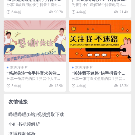
封面背景图
常用抖音术语）
分享10款通用的快手抖音主页封面
为新手小白详解36个抖音电商术
顶部的背景图，适合各种类型的vlo
语，做抖音电商必须了解的专业术
6 年前
90.7K
4 年前
21.4K
g，喜欢的朋友...
语。 1 卡直播广场...
求关注图片
求关注图片
“感谢关注”快手抖音求关注图
“关注我不迷路”快手抖音个人
片素材
主页求关注背景图
分享一份漂亮的快手抖音个人主页
分享一张可直接使用的快手抖音个
顶部封面求关注的背景图：”感谢关
人主页求关注背景图，主题为”关注
5 年前
13.9K
4 年前
18.3K
注&#...
我不迷...
友情链接
哔哩哔哩(b站}视频提取下载
小红书视频解析
微博视频解析