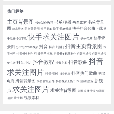
热门标签
主页背景图
书单模板
书单背景
书单素材
书单制作教程
图
快手抖音歌曲下载
图文背景图
快手书单模板
动态壁纸
快手书单
快
快手求关注图片
快手背
快手电商
手歌曲打包下载
抖音主页背景图
抖音
景图
抖音上热门
怎么制作书单视频
抖
抖音书单模板
音书单
抖音书单制作
抖音书单视频制作
抖音同城号
抖音同城号
抖音
抖音教程
抖音歌曲
抖音小店
抖音文案
怎么做
求关注图片
抖音热门歌曲
抖音
抖音涨粉
抖音热歌
新视
抖音背景图
电商
抖音背景音乐
抖音视频上热门
抖音赚钱教程
求关注图片
点
求关注背景图
直播
直播带货
短视频
视频素材
董宇辉
运营