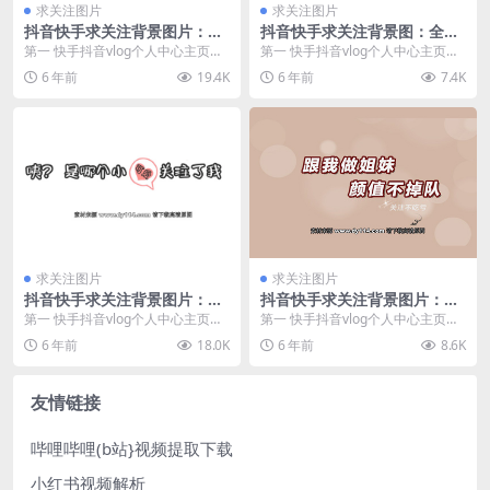
求关注图片
求关注图片
抖音快手求关注背景图片：关
抖音快手求关注背景图：全网
注了就是我的人，哪里跑！
性价比最高都美妆博主
第一 快手抖音vlog个人中心主页封
第一 快手抖音vlog个人中心主页封
面求关注背景图：关注了就是我的
面背景图： 第二 无水印原版高清背
6 年前
19.4K
6 年前
7.4K
人，哪里跑！ ...
景图素材下...
求关注图片
求关注图片
抖音快手求关注背景图片：
抖音快手求关注背景图片：跟
咦？是哪个小可爱关注了我
我做姐妹，颜值不掉队
第一 快手抖音vlog个人中心主页封
第一 快手抖音vlog个人中心主页封
面求关注背景图：咦？是哪个小可
面求关注背景图：跟我做姐妹，颜
6 年前
18.0K
6 年前
8.6K
爱关注了我 第...
值不掉队 第二...
友情链接
哔哩哔哩(b站}视频提取下载
小红书视频解析