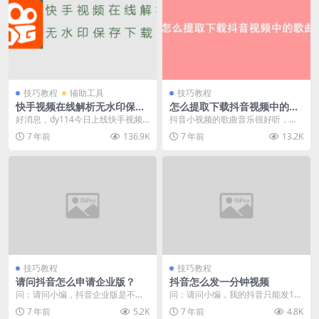
技巧教程
辅助工具
技巧教程
快手视频在线解析无水印保存
怎么提取下载抖音视频中的歌
下载工具
曲音乐
好消息，dy114今日上线快手视频
抖音小视频的歌曲音乐很好听，想
在线解析器，网址：http://www.dy
下载下来做铃声、或者保存到u盘上
7 年前
136.9K
7 年前
13.2K
1...
车上听、或者提取出...
技巧教程
技巧教程
请问抖音怎么申请企业版？
抖音怎么发一分钟视频
问：请问小编，抖音企业版是不是
问：请问小编，我的抖音只能发15
要认证，跟个人的有什么区别？
秒短视频，抖音怎么发一分钟视
7 年前
5.2K
7 年前
4.8K
答：相对于个人版，抖...
频？ 答：抖音一分钟...