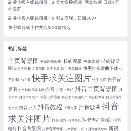
副业小投入赚钱项目：ai美女换脸视频+网盘拉新 日赚1万
不是梦
副业小投入赚钱项目：ai图文变现，日赚500+
董宇辉各省小作文合集30篇精选
热门标签
主页背景图
书单模板
书单背景
书单素材
书单制作教程
图
快手抖音歌曲下载
图文背景图
快手书单模板
动态壁纸
快手书单
快
快手求关注图片
快手背
快手电商
手歌曲打包下载
抖音主页背景图
抖音
景图
抖音上热门
怎么制作书单视频
抖
抖音书单模板
音书单
抖音书单制作
抖音书单视频制作
抖音同城号
抖音同城号
抖音
抖音教程
抖音歌曲
抖音小店
抖音文案
怎么做
求关注图片
抖音热门歌曲
抖音
抖音涨粉
抖音热歌
新视
抖音背景图
电商
抖音背景音乐
抖音视频上热门
抖音赚钱教程