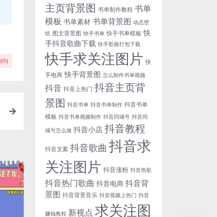
主页背景图
书单
书单制作教程
模板
书单背景图
书单素材
动态壁
快
图文背景图
快手书单模板
纸
快手书单
手抖音歌曲下载
快手歌曲打包下载
快手求关注图片
(
0
)
快
快手背景图
手电商
怎么制作书单视频
抖音主页背
抖音
抖音上热门
景图
抖音书单
抖音书单
抖音书单制作
模板
抖音书单视频制作
抖音同城号
抖音同
抖音教程
抖音小店
城号怎么做
抖音求
抖音歌曲
抖音文案
关注图片
抖音涨粉
抖音热歌
抖音热门歌曲
抖音背
抖音电商
景图
抖音背景音乐
抖音视频上热门
抖音
求关注图
新视点
赚钱教程