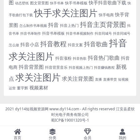
图
快手抖音歌曲下载
图文背景图
快手书单模板
动态壁纸
快手书单
快
快手求关注图片
快手背
快手电商
手歌曲打包下载
抖音主页背景图
抖音
景图
抖音上热门
怎么制作书单视频
抖
抖音书单模板
音书单
抖音书单制作
抖音书单视频制作
抖音同城号
抖音同城号
抖音
抖音教程
抖音歌曲
抖音小店
抖音文案
怎么做
求关注图片
抖音热门歌曲
抖音
抖音涨粉
抖音热歌
新视
抖音背景图
电商
抖音背景音乐
抖音视频上热门
抖音赚钱教程
求关注图片
点
求关注背景图
直播
直播带货
短视频
视频素材
董宇辉
运营
2021 dy114短视频资源网 www.dy114.com - All rights reserved 江安县柔软
时光电子商务有限公司
蜀ICP备19001320号-1
首页
分类
会员
我的