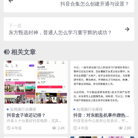
抖音合集怎么创建开通与设置？
下一篇
东方甄选封神，普通人怎么学习董宇辉的成功？
相关文章
短视频行业播报
短视频行业播报
抖音盒子谁还记得？
抖音：对东航坠机事件蹭热、
玩梗、网暴行为 视情节严重禁
许多人十分看好抖音电商，尤其是
抖音安全中心发布公告表示，平台
言或封号
当抖音朝着万亿电商迈进的时候，
发布相关信息、内容要遵守真实、
4 年前
2.4K
4 年前
2.8K
大家都认为抖音盒子电...
客观原则，不借助热点...