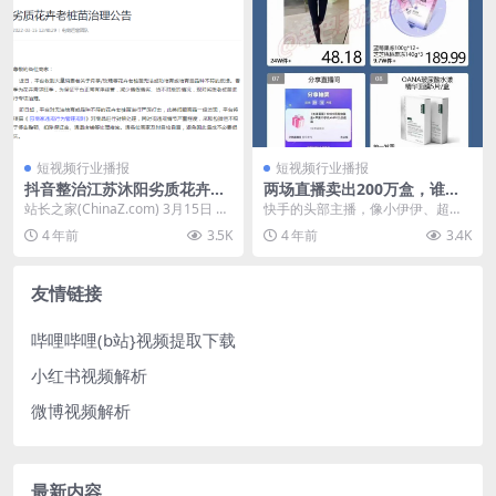
短视频行业播报
短视频行业播报
抖音整治江苏沐阳劣质花卉老
两场直播卖出200万盒，谁在
桩苗 情节严重将清退店铺
为瘦身产品买单
站长之家(ChinaZ.com) 3月15日 消
快手的头部主播，像小伊伊、超级
息:在抖音上，很多主播在直播卖
丹、芈姐、真姐、小佛爷等，都有
4 年前
3.5K
4 年前
3.4K
花...
进行过以“瘦身专场”...
友情链接
哔哩哔哩(b站}视频提取下载
小红书视频解析
微博视频解析
最新内容